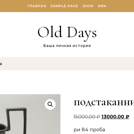
ГЛАВНАЯ
SAMPLE PAGE
SHOP
N8N
Old Days
Ваша личная история
N
подстаканн
Original price
Cu
15000,00
₽
13000,00
₽
ри 84 проба